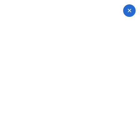
✕
则
新闻中心
联系我们
登录平台
分裂加剧
百家乐规则
专业 · 信赖 · 安全
立即注册