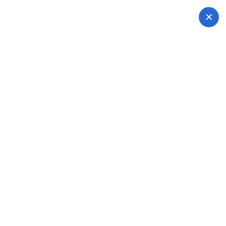
登录平台
✕
新闻中心
了解最新的行业动态和资讯信息
用户数据异动关键分析