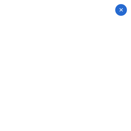
✕
则
新闻中心
联系我们
登录平台
百家乐规则
专业 · 信赖 · 安全
立即注册