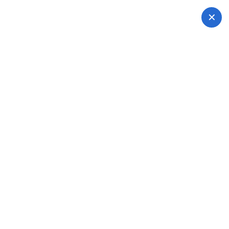
登录平台
✕
标签云列表
按标签聚合浏览相关文章
某新片多平台定档进展梳理：主视觉与宣发策略分析