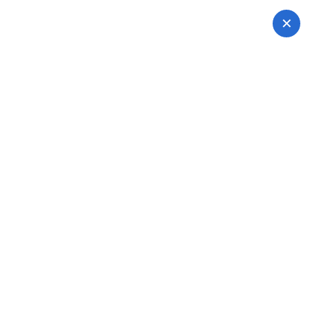
登录平台
✕
标签云列表
按标签聚合浏览相关文章
口碑反转 进展梳理